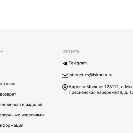
ям
Контакты
Telegram
internet-m@iskorka.ru
оставка
Адрес в Москве: 123112, г. Мо
Пресненская набережная, д. 1
 возврат
подлинности изделий
велирными изделиями
информация