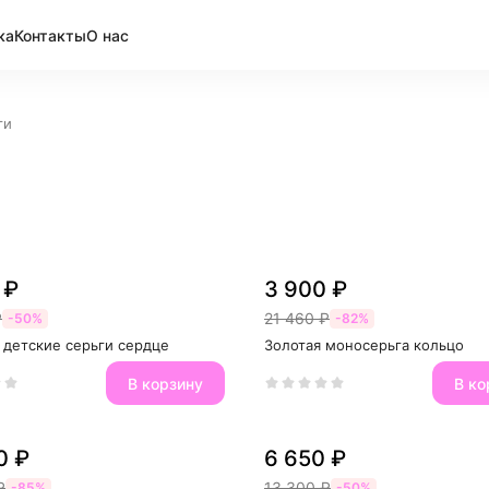
ка
Контакты
О нас
ги
 ₽
3 900 ₽
₽
21 460 ₽
-50%
-82%
 детские серьги сердце
Золотая моносерьга кольцо
В корзину
В ко
0 ₽
6 650 ₽
₽
13 300 ₽
-85%
-50%