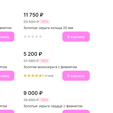
11 750 ₽
23 500 ₽
-50%
ианитом
Золотые серьги кольца 20 мм
рзину
В корзину
5 200 ₽
31 080 ₽
-83%
итом
Золотая моносерьга с фианитом
рзину
В корзину
1 отзыв
9 000 ₽
18 000 ₽
-50%
итом
Золотые серьги сердце с фианитом