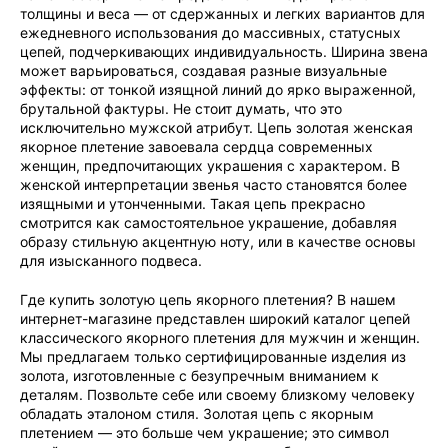
толщины и веса — от сдержанных и легких вариантов для
ежедневного использования до массивных, статусных
цепей, подчеркивающих индивидуальность. Ширина звена
может варьироваться, создавая разные визуальные
эффекты: от тонкой изящной линий до ярко выраженной,
брутальной фактуры. Не стоит думать, что это
исключительно мужской атрибут. Цепь золотая женская
якорное плетение завоевала сердца современных
женщин, предпочитающих украшения с характером. В
женской интерпретации звенья часто становятся более
изящными и утонченными. Такая цепь прекрасно
смотрится как самостоятельное украшение, добавляя
образу стильную акцентную ноту, или в качестве основы
для изысканного подвеса.
Где купить золотую цепь якорного плетения? В нашем
интернет-магазине представлен широкий каталог цепей
классического якорного плетения для мужчин и женщин.
Мы предлагаем только сертифицированные изделия из
золота, изготовленные с безупречным вниманием к
деталям. Позвольте себе или своему близкому человеку
обладать эталоном стиля. Золотая цепь с якорным
плетением — это больше чем украшение; это символ