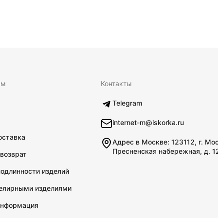
ям
Контакты
Telegram
internet-m@iskorka.ru
оставка
Адрес в Москве: 123112, г. Мо
Пресненская набережная, д. 1
 возврат
подлинности изделий
велирными изделиями
информация