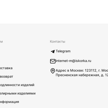
ям
Контакты
Telegram
internet-m@iskorka.ru
оставка
Адрес в Москве: 123112, г. Мо
Пресненская набережная, д. 1
 возврат
подлинности изделий
велирными изделиями
информация