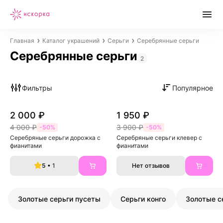
Главная
Каталог украшений
Серьги
Серебрянные серьги
Серебрянные серьги
2
Фильтры
Популярное
2 000 ₽
1 950 ₽
4 000 ₽
3 900 ₽
-50%
-50%
Серебряные серьги дорожка с 
Серебряные серьги клевер с 
фианитами
фианитами
5
• 1
Нет отзывов
Золотые серьги пусеты
Серьги конго
Золотые с