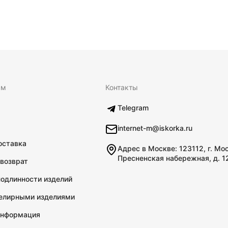
ям
Контакты
Telegram
internet-m@iskorka.ru
оставка
Адрес в Москве: 123112, г. Мо
Пресненская набережная, д. 1
 возврат
подлинности изделий
велирными изделиями
информация