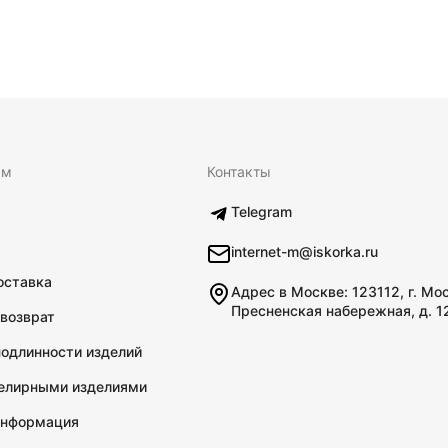
ям
Контакты
Telegram
internet-m@iskorka.ru
оставка
Адрес в Москве: 123112, г. Мо
Пресненская набережная, д. 1
 возврат
подлинности изделий
велирными изделиями
информация