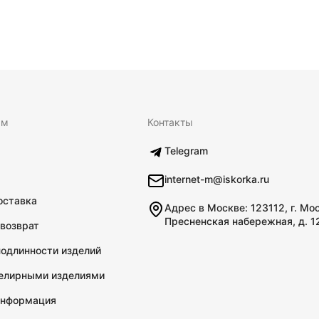
ям
Контакты
Telegram
internet-m@iskorka.ru
оставка
Адрес в Москве: 123112, г. Мо
Пресненская набережная, д. 1
 возврат
подлинности изделий
велирными изделиями
информация