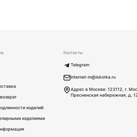
ям
Контакты
Telegram
internet-m@iskorka.ru
оставка
Адрес в Москве: 123112, г. Мо
Пресненская набережная, д. 1
 возврат
подлинности изделий
велирными изделиями
информация