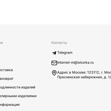
ям
Контакты
Telegram
internet-m@iskorka.ru
оставка
Адрес в Москве: 123112, г. Мо
Пресненская набережная, д. 1
 возврат
подлинности изделий
велирными изделиями
информация