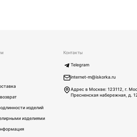
ям
Контакты
Telegram
internet-m@iskorka.ru
оставка
Адрес в Москве: 123112, г. Мо
Пресненская набережная, д. 1
 возврат
подлинности изделий
велирными изделиями
информация