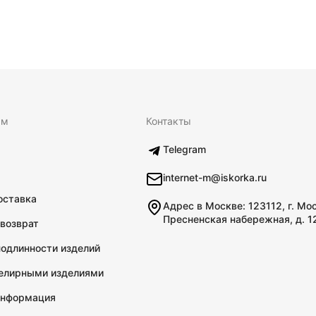
ям
Контакты
Telegram
internet-m@iskorka.ru
оставка
Адрес в Москве: 123112, г. Мо
Пресненская набережная, д. 1
 возврат
подлинности изделий
велирными изделиями
информация