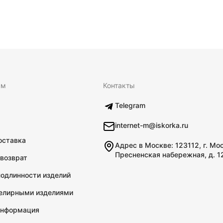
ям
Контакты
Telegram
internet-m@iskorka.ru
оставка
Адрес в Москве: 123112, г. Мо
Пресненская набережная, д. 1
 возврат
подлинности изделий
велирными изделиями
информация