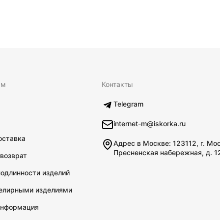
ям
Контакты
Telegram
internet-m@iskorka.ru
оставка
Адрес в Москве: 123112, г. Мо
Пресненская набережная, д. 1
 возврат
подлинности изделий
велирными изделиями
информация