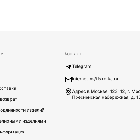
ям
Контакты
Telegram
internet-m@iskorka.ru
оставка
Адрес в Москве: 123112, г. Мо
Пресненская набережная, д. 1
 возврат
подлинности изделий
велирными изделиями
информация