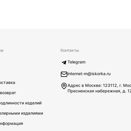
ям
Контакты
Telegram
internet-m@iskorka.ru
оставка
Адрес в Москве: 123112, г. Мо
Пресненская набережная, д. 1
 возврат
подлинности изделий
велирными изделиями
информация